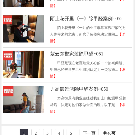
情】
陌上花开里《一》除甲醛案例~052
陌上花开里《一》的业主非常重视甲醛的对
人体带来的危害，新房子装修完决定做除...
【详
情】
紫云东郡家装除甲醛~051
甲醛是现在老百姓最关心的一个热点问题。
甲醛已经被世界卫生组织认定为一类致癌...
【详
情】
力高御景湾除甲醛案例~050
力高御景湾的业主经过我们上门检测甲醛超
标后，决定对他们家做全面治理，以下是...
【详
情】
1
2
3
4
5
下一页
共46页